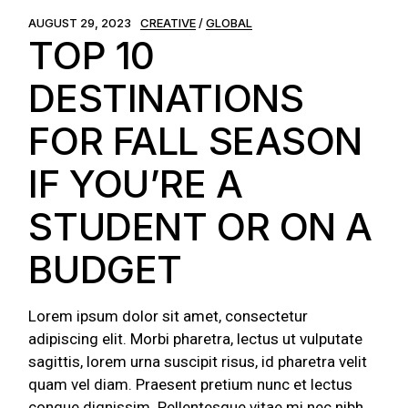
AUGUST 29, 2023
CREATIVE
GLOBAL
TOP 10
DESTINATIONS
FOR FALL SEASON
IF YOU’RE A
STUDENT OR ON A
BUDGET
Lorem ipsum dolor sit amet, consectetur
adipiscing elit. Morbi pharetra, lectus ut vulputate
sagittis, lorem urna suscipit risus, id pharetra velit
quam vel diam. Praesent pretium nunc et lectus
congue dignissim. Pellentesque vitae mi nec nibh