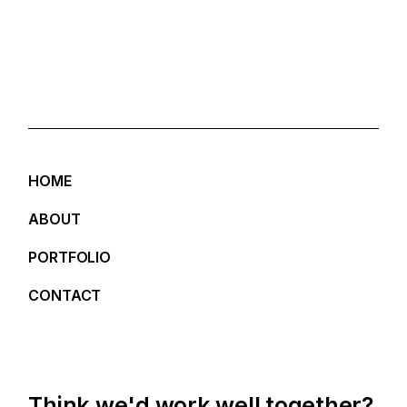
HOME
ABOUT
PORTFOLIO
CONTACT
Think we'd work well together?